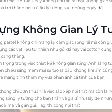
 khi thiết kế. Điều này không chỉ tạo ra một không gian
hà trở thành nơi trú ẩn lý tưởng sau những ngày dài.
Dựng Không Gian Lý T
g pastel không chỉ mang lại cảm giác rộng rãi mà còn g
ụng các vật liệu tự nhiên như gỗ, đá hay vải cotton cũn
c căng thẳng.
n trọng trong việc thiết kế không gian sống. Ánh sáng t
 đèn chiếu sáng mềm mại sẽ tạo ra bầu không khí ấm cún
ừa mang tính thẩm mỹ vừa phản ánh cá tính của bạn.
hông chỉ đơn thuần là việc sắp xếp nội thất mà còn là 
ng sống lý tưởng cho bản thân và gia đình. Hãy để nhữ
i mái và gần gũi. Tag: thi công nội thất