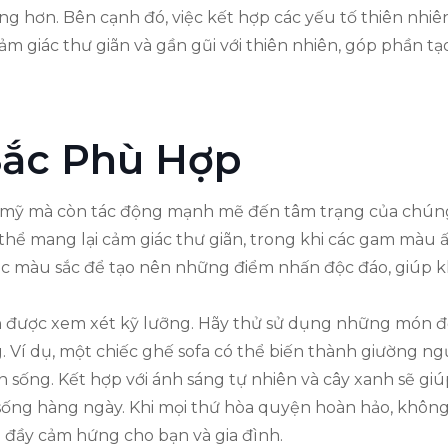
ng hơn. Bên cạnh đó, việc kết hợp các yếu tố thiên nhi
 cảm giác thư giãn và gần gũi với thiên nhiên, góp phần 
Sắc Phù Hợp
mỹ mà còn tác động mạnh mẽ đến tâm trạng của chúng 
ể mang lại cảm giác thư giãn, trong khi các gam màu 
ác màu sắc để tạo nên những điểm nhấn độc đáo, giúp k
ần được xem xét kỹ lưỡng. Hãy thử sử dụng những món đồ
. Ví dụ, một chiếc ghế sofa có thể biến thành giường n
an sống. Kết hợp với ánh sáng tự nhiên và cây xanh sẽ g
sống hàng ngày. Khi mọi thứ hòa quyện hoàn hảo, không
 đầy cảm hứng cho bạn và gia đình.