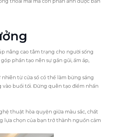
 sống thoải mái mà còn phản ánh được bản
ưởng
iúp nâng cao tâm trạng cho người sống
g góp phần tạo nên sự gần gũi, ấm áp,
ự nhiên từ cửa sổ có thể làm bừng sáng
g vào buổi tối. Đừng quên tạo điểm nhấn
nghệ thuật hòa quyện giữa màu sắc, chất
ng lựa chọn của bạn trở thành nguồn cảm