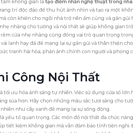
 tầm không gian là
tạo điểm nhấn nghệ thuật trong nhà
trang trí độc đáo để thu hút ánh nhìn và tạo ra một k
mà còn khiến cho ngôi nhà trở nên ấm cúng và gần gũi 
nhẹ nhàng cho tường và nội thất sẽ giúp không gian trở
 rèm cửa nhẹ nhàng cũng đóng vai trò quan trọng trong v
 vải lanh hay đá để mang lại sự gần gũi và thân thiện c
bức tranh hài hòa, phản ánh chính con người và phong 
hi Công Nội Thất
 là tối ưu hóa ánh sáng tự nhiên. Việc sử dụng cửa sổ l
sáng sủa hơn. Hãy chọn những màu sắc tươi sáng cho tườ
ự nhiên như cây xanh để mang lại sự sống động.
ng là yếu tố quan trọng. Các món đồ nội thất đa chức năn
úp tiết kiệm không gian mà vẫn đảm bảo tính tiện ngh