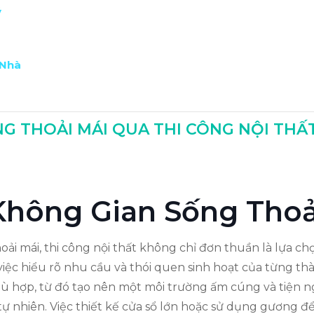
ý
 Nhà
ý Tưởng
G THOẢI MÁI QUA THI CÔNG NỘI THẤ
 Không Gian Sống Thoả
hoải mái, thi công nội thất không chỉ đơn thuần là lựa ch
việc hiểu rõ nhu cầu và thói quen sinh hoạt của từng thà
hù hợp, từ đó tạo nên một môi trường ấm cúng và tiện ng
tự nhiên. Việc thiết kế cửa sổ lớn hoặc sử dụng gương đ