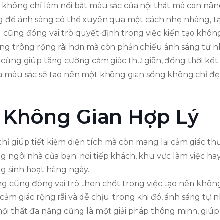
nó không chỉ làm nổi bật màu sắc của nội thất mà còn nân
 để ánh sáng có thể xuyên qua một cách nhẹ nhàng, tạ
u cũng đóng vai trò quyết định trong việc kiến tạo khôn
ng trông rộng rãi hơn mà còn phản chiếu ánh sáng tự n
nh cũng giúp tăng cường cảm giác thư giãn, đồng thời kết
và màu sắc sẽ tạo nên một không gian sống không chỉ đ
 Không Gian Hợp Lý
ỉ giúp tiết kiệm diện tích mà còn mang lại cảm giác th
g ngôi nhà của bạn: nơi tiếp khách, khu vực làm việc hay
ong sinh hoạt hàng ngày.
sáng cũng đóng vai trò then chốt trong việc tạo nên kh
ảm giác rộng rãi và dễ chịu, trong khi đó, ánh sáng tự 
nội thất đa năng cũng là một giải pháp thông minh, giú