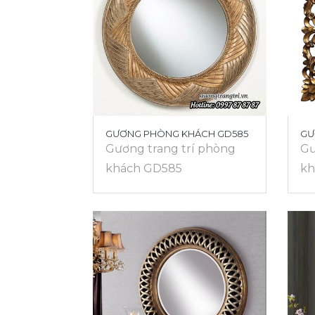
GƯƠNG PHÒNG KHÁCH GD585
GƯ
Gương trang trí phòng
Gư
khách GD585
kh