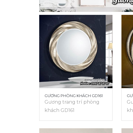
GƯƠNG PHÒNG KHÁCH GD161
GƯ
Gương trang trí phòng
Gư
khách GD161
kh