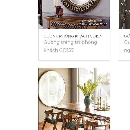
GƯƠNG PHÒNG KHÁCH GD157
GƯ
Gương trang trí phòng
Gư
khách GD157
ng