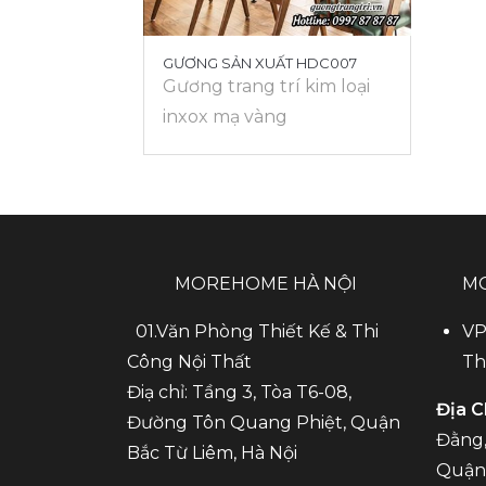
GƯƠNG SẢN XUẤT HDC007
Gương trang trí kim loại
inxox mạ vàng
MOREHOME HÀ NỘI
M
01.Văn Phòng Thiết Kế & Thi
VP
Công Nội Thất
Th
Điạ chỉ: Tầng 3, Tòa T6-08,
Địa C
Đường Tôn Quang Phiệt, Quận
Đằng,
Bắc Từ Liêm, Hà Nội
Quận 