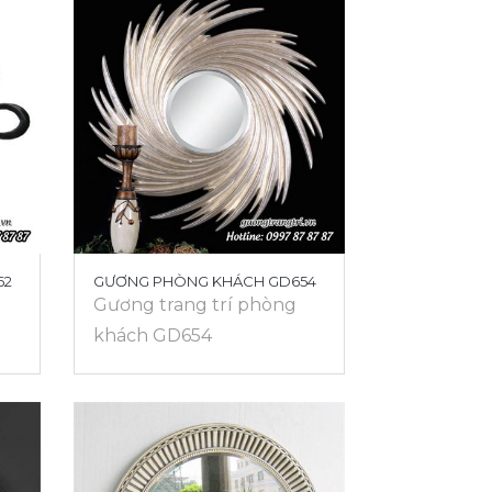
62
GƯƠNG PHÒNG KHÁCH GD654
Gương trang trí phòng
khách GD654