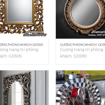
ƠNG PHÒNG KHÁCH GD505
GƯƠNG PHÒNG KHÁCH GD5
ơng trang trí phòng
Gương trang trí phòng
ách GD505
khách GD590