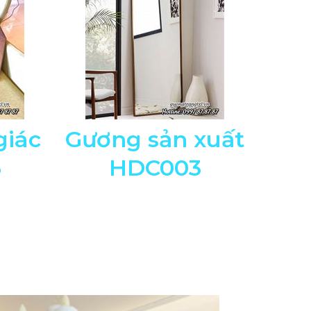
giác
Gương sản xuất
5
HDC003