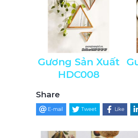
Gương Sản Xuất
G
HDC008
Share
E-mail
Tweet
Like