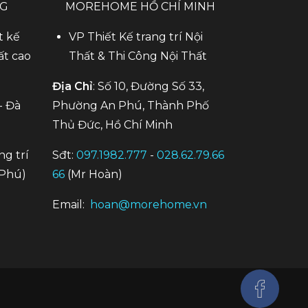
NG
MOREHOME HỒ CHÍ MINH
t kế
VP Thiết Kế trang trí Nội
ất cao
Thất & Thi Công Nội Thất
Địa Chỉ
: Số 10, Đường Số 33,
- Đà
Phường An Phú, Thành Phố
Thủ Đức, Hồ Chí Minh
ng trí
Sđt:
097.1982.777
-
028.62.79.66
Phú)
66
(Mr Hoàn)
Email:
hoan@morehome.vn