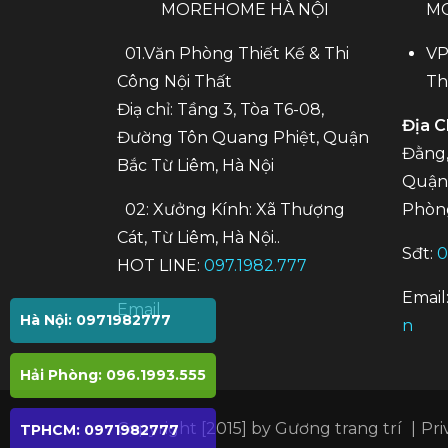
MOREHOME HÀ NỘI
M
01.Văn Phòng Thiết Kế & Thi
VP
Công Nội Thất
Th
Điạ chỉ: Tầng 3, Tòa T6-08,
Địa C
Đường Tôn Quang Phiệt, Quận
Đằng,
Bắc Từ Liêm, Hà Nội
Quận 
02: Xưởng Kính: Xã Thượng
Phòn
Cát, Từ Liêm, Hà Nội..
Sđt:
0
HOT LINE:
097.1982.777
Email
Email
Hà Nội: 0971982777
n
Hải Phòng: 096.1993.555
Copyright [2015] by
Gương trang trí
|
Pri
TPHCM: 0971982777