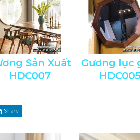
ương Sản Xuất
Gương lục 
HDC007
HDC00
Share