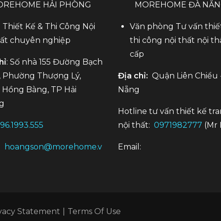
OREHOME HẢI PHÒNG
MOREHOME ĐÀ NẴ
 Thiết Kế & Thi Công Nội
Văn phòng Tư vấn thiế
ất chuyên nghiệp
thi công nội thất nội th
cấp
hỉ
: Số nhà 155 Đường Bạch
 Phường Thượng Lý,
Địa chỉ:
Quận Liên Chiểu 
Hồng Bàng, TP Hải
Nẵng
g
Hotline tư vấn thiết kế tra
96.1993.555
nội thất:
0971982777
(Mr 
:
hoangson@morehome.v
Email:
vacy Statement
|
Terms Of Use